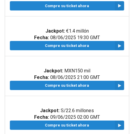
Compre su ticket ahora
Jackpot:
€1.4 millón
Fecha:
08/06/2025 19:30 GMT
Compre su ticket ahora
Jackpot:
MXN150 mil
Fecha:
08/06/2025 21:00 GMT
Compre su ticket ahora
Jackpot:
S/22.6 millones
Fecha:
09/06/2025 02:00 GMT
Compre su ticket ahora