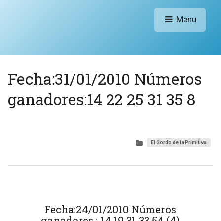
Menu
Fecha:31/01/2010 Números
ganadores:14 22 25 31 35 8
El Gordo de la Primitiva
Fecha:24/01/2010 Números
ganadores : 14 19 31 33 54 (4)