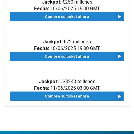
Jackpot:
€250 millones
Fecha:
10/06/2025 19:00 GMT
Compre su ticket ahora
Jackpot:
€22 millones
Fecha:
10/06/2025 19:00 GMT
Compre su ticket ahora
Jackpot:
US$243 millones
Fecha:
11/06/2025 03:00 GMT
Compre su ticket ahora