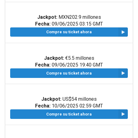
Jackpot:
MXN202.9 millones
Fecha:
09/06/2025 03:15 GMT
Compre su ticket ahora
Jackpot:
€5.5 millones
Fecha:
09/06/2025 19:40 GMT
Compre su ticket ahora
Jackpot:
US$54 millones
Fecha:
10/06/2025 02:59 GMT
Compre su ticket ahora