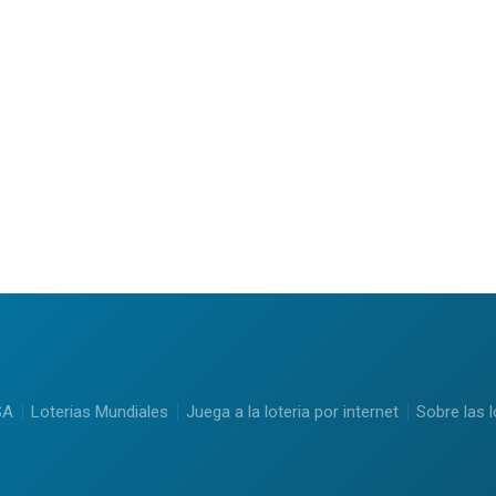
SA
Loterias Mundiales
Juega a la loteria por internet
Sobre las l