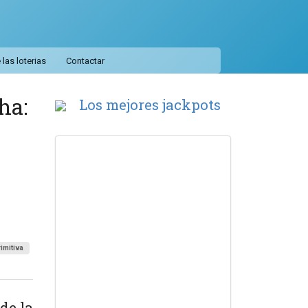
las loterias
Contactar
ha:
Los mejores jackpots
rimitiva
de la