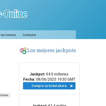
las loterias
Contactar
Los mejores jackpots
Jackpot:
€4.5 millones
Fecha:
08/06/2025 19:30 GMT
Compre su ticket ahora
rimitiva
Jackpot:
€1.4 millón