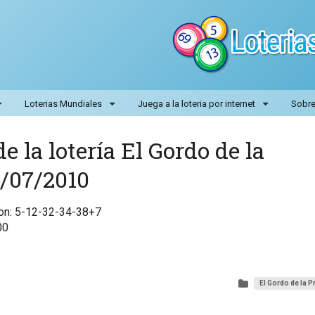
Loterias Mundiales
Juega a la loteria por internet
Sobre 
e la lotería El Gordo de la
1/07/2010
son: 5-12-32-34-38+7
00
El Gordo de la P