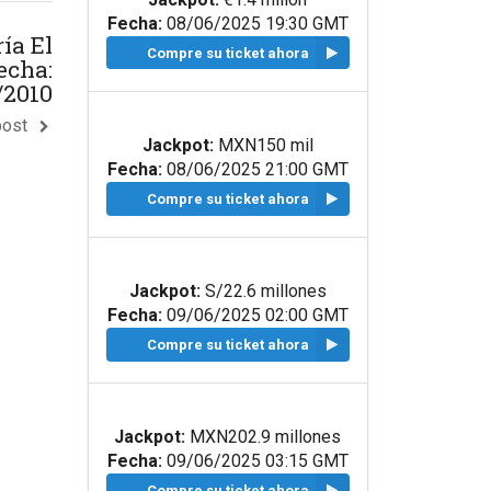
Fecha:
08/06/2025 19:30 GMT
ía El
Compre su ticket ahora
echa:
/2010
post
Jackpot:
MXN150 mil
Fecha:
08/06/2025 21:00 GMT
Compre su ticket ahora
Jackpot:
S/22.6 millones
Fecha:
09/06/2025 02:00 GMT
Compre su ticket ahora
Jackpot:
MXN202.9 millones
Fecha:
09/06/2025 03:15 GMT
Compre su ticket ahora