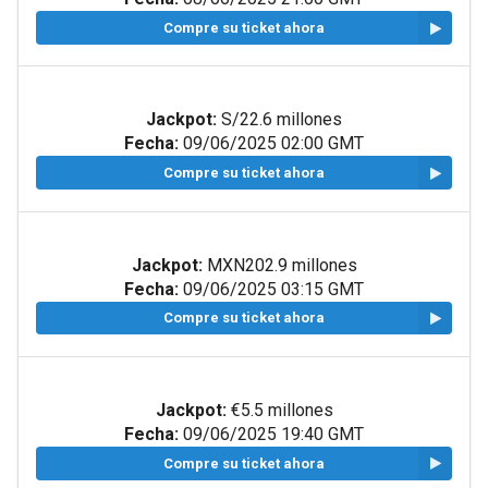
Compre su ticket ahora
Jackpot:
S/22.6 millones
Fecha:
09/06/2025 02:00 GMT
Compre su ticket ahora
Jackpot:
MXN202.9 millones
Fecha:
09/06/2025 03:15 GMT
Compre su ticket ahora
Jackpot:
€5.5 millones
Fecha:
09/06/2025 19:40 GMT
Compre su ticket ahora