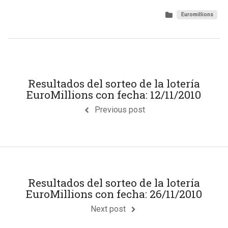
Euromillions
Resultados del sorteo de la lotería
EuroMillions con fecha: 12/11/2010
Previous post
Resultados del sorteo de la lotería
EuroMillions con fecha: 26/11/2010
Next post