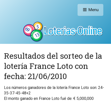
Menu
Resultados del sorteo de la
lotería France Loto con
fecha: 21/06/2010
Los números ganadores de la lotería France Loto son: 24-
35-37-45-48+2
El monto ganado en France Loto fué de: € 5,000,000