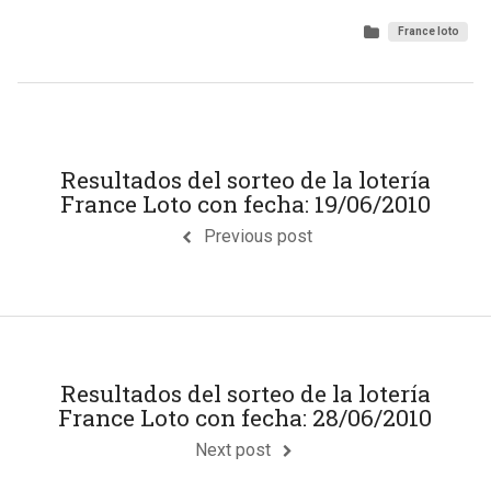
France loto
Resultados del sorteo de la lotería
France Loto con fecha: 19/06/2010
Previous post
Resultados del sorteo de la lotería
France Loto con fecha: 28/06/2010
Next post