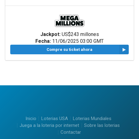
Jackpot:
US$243 millones
Fecha:
11/06/2025 03:00 GMT
Compre su ticket ahora
Inicio
Loterias USA
Loterias Mundiales
Juega a la loteria por internet
Sobre las loterias
Contactar