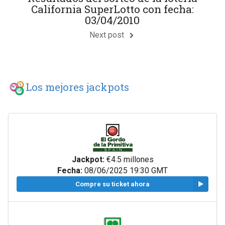
California SuperLotto con fecha:
03/04/2010
Next post
Los mejores jackpots
Jackpot:
€4.5 millones
Fecha:
08/06/2025 19:30 GMT
Compre su ticket ahora