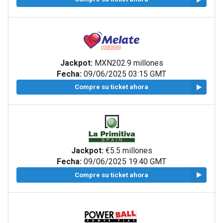
Jackpot:
MXN202.9 millones
Fecha:
09/06/2025 03:15 GMT
Compre su ticket ahora
Jackpot:
€5.5 millones
Fecha:
09/06/2025 19:40 GMT
Compre su ticket ahora