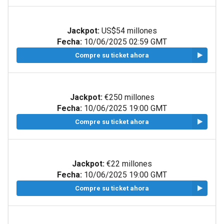
Jackpot:
US$54 millones
Fecha:
10/06/2025 02:59 GMT
Compre su ticket ahora
Jackpot:
€250 millones
Fecha:
10/06/2025 19:00 GMT
Compre su ticket ahora
Jackpot:
€22 millones
Fecha:
10/06/2025 19:00 GMT
Compre su ticket ahora