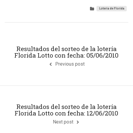
Loteria de Florida
Resultados del sorteo de la lotería
Florida Lotto con fecha: 05/06/2010
Previous post
Resultados del sorteo de la lotería
Florida Lotto con fecha: 12/06/2010
Next post