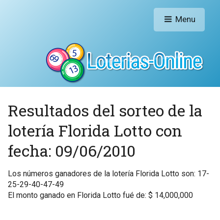
Menu
Resultados del sorteo de la
lotería Florida Lotto con
fecha: 09/06/2010
Los números ganadores de la lotería Florida Lotto son: 17-
25-29-40-47-49
El monto ganado en Florida Lotto fué de: $ 14,000,000