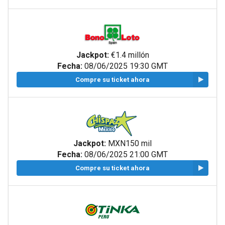
Jackpot:
€1.4 millón
Fecha:
08/06/2025 19:30 GMT
Compre su ticket ahora
Jackpot:
MXN150 mil
Fecha:
08/06/2025 21:00 GMT
Compre su ticket ahora