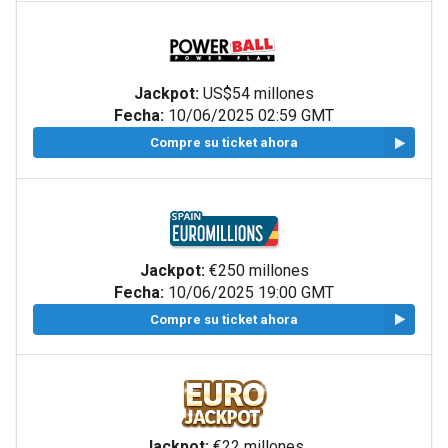
Jackpot:
US$54 millones
Fecha:
10/06/2025 02:59 GMT
Compre su ticket ahora
Jackpot:
€250 millones
Fecha:
10/06/2025 19:00 GMT
Compre su ticket ahora
Jackpot:
€22 millones