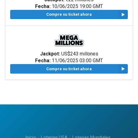
Fecha:
10/06/2025 19:00 GMT
Compre su ticket ahora
Jackpot:
US$243 millones
Fecha:
11/06/2025 03:00 GMT
Compre su ticket ahora
Inicio
Loterias USA
Loterias Mundiales