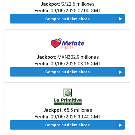
Jackpot:
S/22.6 millones
Fecha:
09/06/2025 02:00 GMT
Compre su ticket ahora
Jackpot:
MXN202.9 millones
Fecha:
09/06/2025 03:15 GMT
Compre su ticket ahora
Jackpot:
€5.5 millones
Fecha:
09/06/2025 19:40 GMT
Compre su ticket ahora