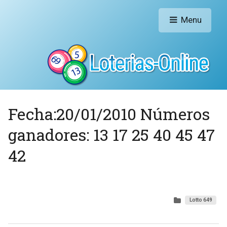
Menu
Fecha:20/01/2010 Números
ganadores: 13 17 25 40 45 47
42
Lotto 649