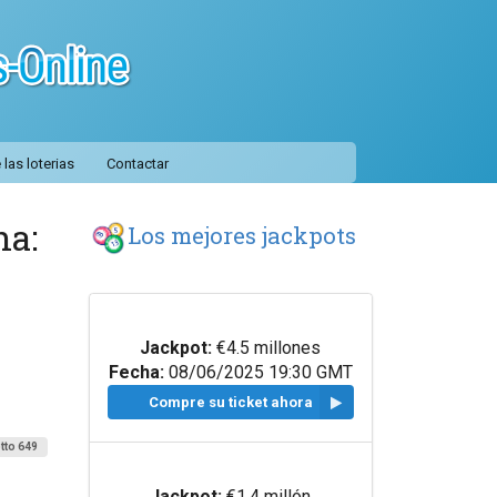
las loterias
Contactar
ha:
Los mejores jackpots
Jackpot:
€4.5 millones
Fecha:
08/06/2025 19:30 GMT
Compre su ticket ahora
tto 649
Jackpot:
€1.4 millón