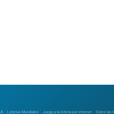
SA
Loterias Mundiales
Juega a la loteria por internet
Sobre las l