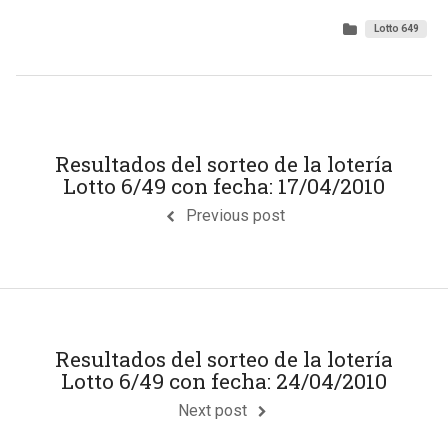
Lotto 649
Resultados del sorteo de la lotería
Lotto 6/49 con fecha: 17/04/2010
Previous post
Resultados del sorteo de la lotería
Lotto 6/49 con fecha: 24/04/2010
Next post