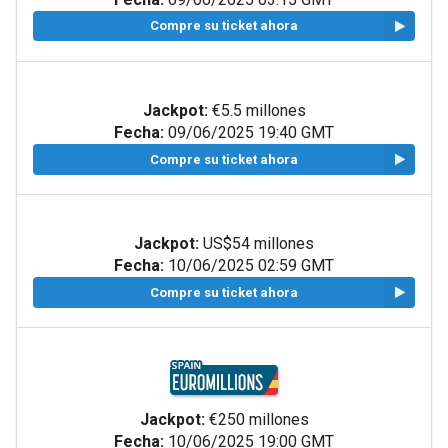
Compre su ticket ahora
Jackpot:
€5.5 millones
Fecha:
09/06/2025 19:40 GMT
Compre su ticket ahora
Jackpot:
US$54 millones
Fecha:
10/06/2025 02:59 GMT
Compre su ticket ahora
Jackpot:
€250 millones
Fecha:
10/06/2025 19:00 GMT