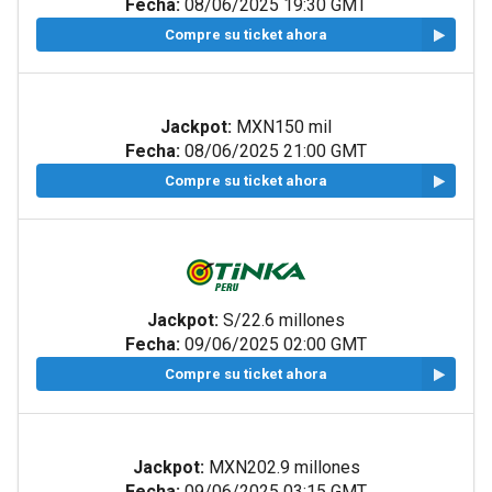
Fecha:
08/06/2025 19:30 GMT
Compre su ticket ahora
Jackpot:
MXN150 mil
Fecha:
08/06/2025 21:00 GMT
Compre su ticket ahora
Jackpot:
S/22.6 millones
Fecha:
09/06/2025 02:00 GMT
Compre su ticket ahora
Jackpot:
MXN202.9 millones
Fecha:
09/06/2025 03:15 GMT