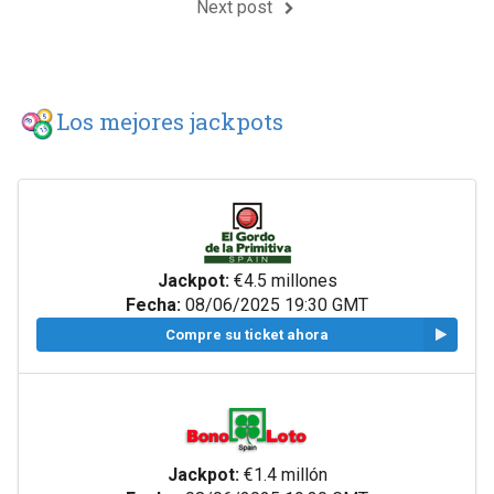
Next post
Los mejores jackpots
Jackpot:
€4.5 millones
Fecha:
08/06/2025 19:30 GMT
Compre su ticket ahora
Jackpot:
€1.4 millón