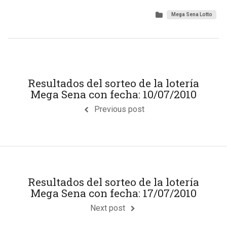
Mega Sena Lotto
Resultados del sorteo de la lotería
Mega Sena con fecha: 10/07/2010
Previous post
Resultados del sorteo de la lotería
Mega Sena con fecha: 17/07/2010
Next post