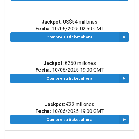
Jackpot:
US$54 millones
Fecha:
10/06/2025 02:59 GMT
Compre su ticket ahora
Jackpot:
€250 millones
Fecha:
10/06/2025 19:00 GMT
Compre su ticket ahora
Jackpot:
€22 millones
Fecha:
10/06/2025 19:00 GMT
Compre su ticket ahora