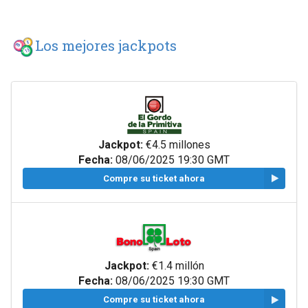
Los mejores jackpots
Jackpot:
€4.5 millones
Fecha:
08/06/2025 19:30 GMT
Compre su ticket ahora
Jackpot:
€1.4 millón
Fecha:
08/06/2025 19:30 GMT
Compre su ticket ahora