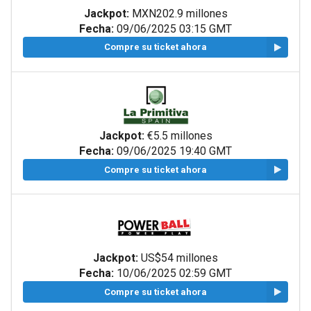
Jackpot:
MXN202.9 millones
Fecha:
09/06/2025 03:15 GMT
Compre su ticket ahora
Jackpot:
€5.5 millones
Fecha:
09/06/2025 19:40 GMT
Compre su ticket ahora
Jackpot:
US$54 millones
Fecha:
10/06/2025 02:59 GMT
Compre su ticket ahora