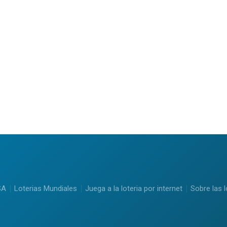
SA
Loterias Mundiales
Juega a la loteria por internet
Sobre las l