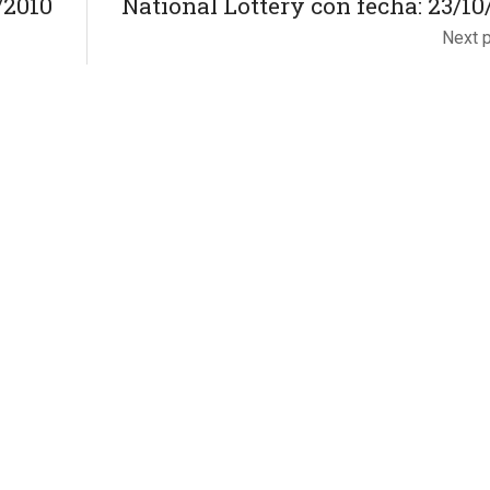
/2010
National Lottery con fecha: 23/10
Next 