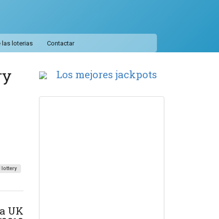
las loterias
Contactar
ry
Los mejores jackpots
 lottery
ía UK