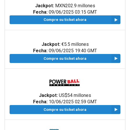
Jackpot:
MXN202.9 millones
Fecha:
09/06/2025 03:15 GMT
Compre su ticket ahora
Jackpot:
€5.5 millones
Fecha:
09/06/2025 19:40 GMT
Compre su ticket ahora
Jackpot:
US$54 millones
Fecha:
10/06/2025 02:59 GMT
Compre su ticket ahora