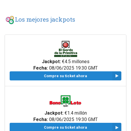
Los mejores jackpots
Jackpot:
€4.5 millones
Fecha:
08/06/2025 19:30 GMT
Compre su ticket ahora
Jackpot:
€1.4 millón
Fecha:
08/06/2025 19:30 GMT
Compre su ticket ahora