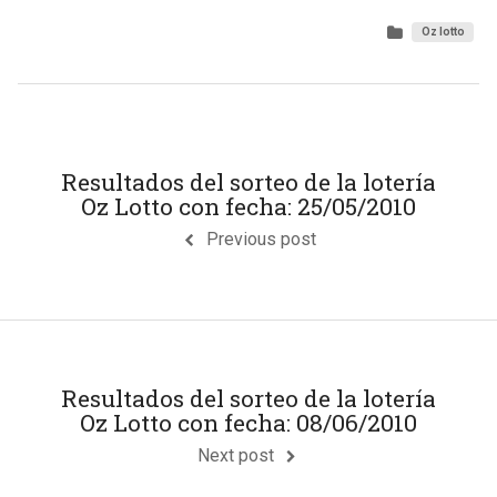
Oz lotto
Resultados del sorteo de la lotería
Oz Lotto con fecha: 25/05/2010
Previous post
Resultados del sorteo de la lotería
Oz Lotto con fecha: 08/06/2010
Next post