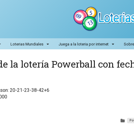
Loterias Mundiales
Juega a la loteria por internet
Sobre 
e la lotería Powerball con fec
l son: 20-21-23-38-42+6
,000
Po