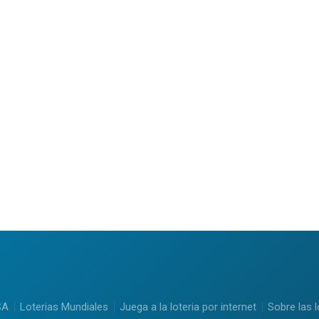
SA
Loterias Mundiales
Juega a la loteria por internet
Sobre las l