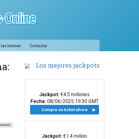
las loterias
Contactar
ha:
Los mejores jackpots
Jackpot:
€4.5 millones
Fecha:
08/06/2025 19:30 GMT
Compre su ticket ahora
werball
Jackpot:
€1.4 millón