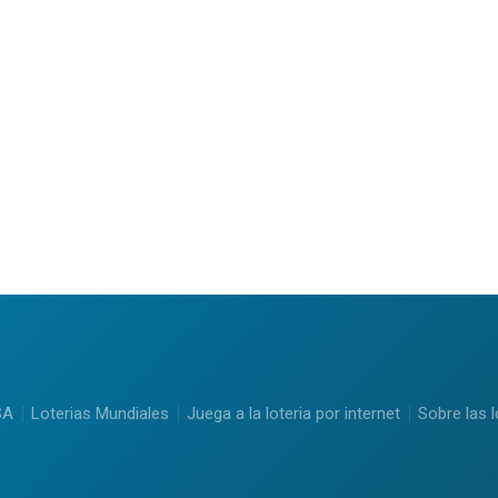
SA
Loterias Mundiales
Juega a la loteria por internet
Sobre las l