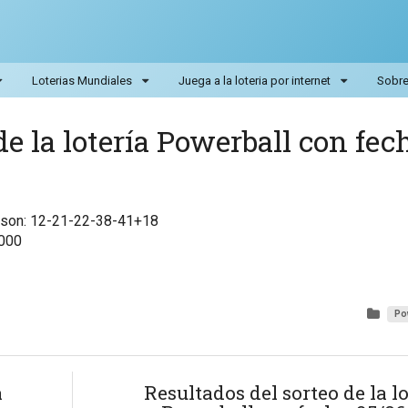
Loterias Mundiales
Juega a la loteria por internet
Sobre 
e la lotería Powerball con fec
l son: 12-21-22-38-41+18
,000
Po
a
Resultados del sorteo de la lo