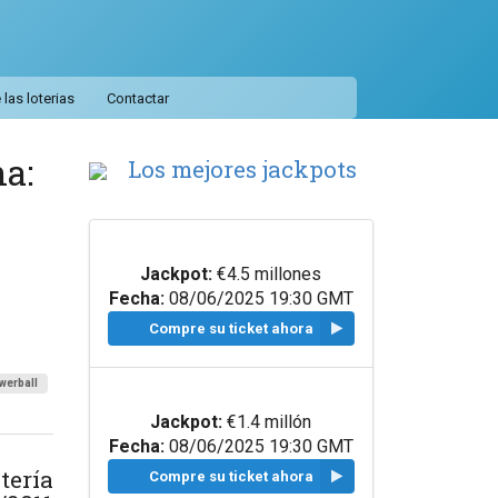
las loterias
Contactar
ha:
Los mejores jackpots
Jackpot:
€4.5 millones
Fecha:
08/06/2025 19:30 GMT
Compre su ticket ahora
werball
Jackpot:
€1.4 millón
Fecha:
08/06/2025 19:30 GMT
tería
Compre su ticket ahora