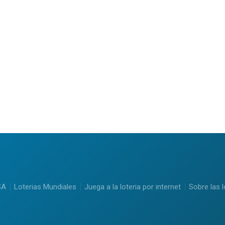
SA
Loterias Mundiales
Juega a la loteria por internet
Sobre las l