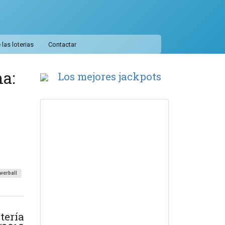
las loterias
Contactar
ha:
Los mejores jackpots
werball
tería