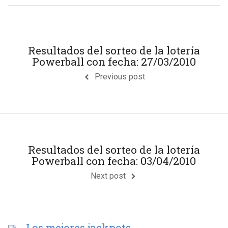
Resultados del sorteo de la lotería
Powerball con fecha: 27/03/2010
Previous post
Resultados del sorteo de la lotería
Powerball con fecha: 03/04/2010
Next post
Los mejores jackpots