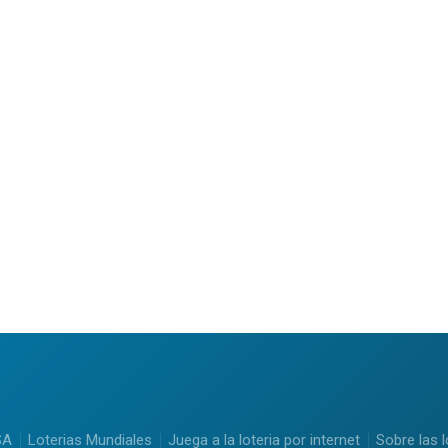
SA
Loterias Mundiales
Juega a la loteria por internet
Sobre las l