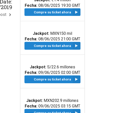
Date:
Fecha:
08/06/2025 19:30 GMT
/2019
Compre su ticket ahora
post
Jackpot:
MXN150 mil
Fecha:
08/06/2025 21:00 GMT
Compre su ticket ahora
Jackpot:
S/22.6 millones
Fecha:
09/06/2025 02:00 GMT
Compre su ticket ahora
Jackpot:
MXN202.9 millones
Fecha:
09/06/2025 03:15 GMT
Compre su ticket ahora