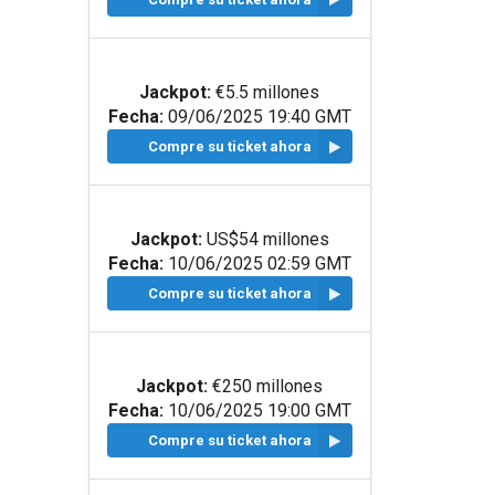
Jackpot:
€5.5 millones
Fecha:
09/06/2025 19:40 GMT
Compre su ticket ahora
Jackpot:
US$54 millones
Fecha:
10/06/2025 02:59 GMT
Compre su ticket ahora
Jackpot:
€250 millones
Fecha:
10/06/2025 19:00 GMT
Compre su ticket ahora