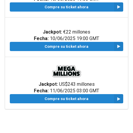
Compre su ticket ahora
Jackpot:
€22 millones
Fecha:
10/06/2025 19:00 GMT
Compre su ticket ahora
Jackpot:
US$243 millones
Fecha:
11/06/2025 03:00 GMT
Compre su ticket ahora