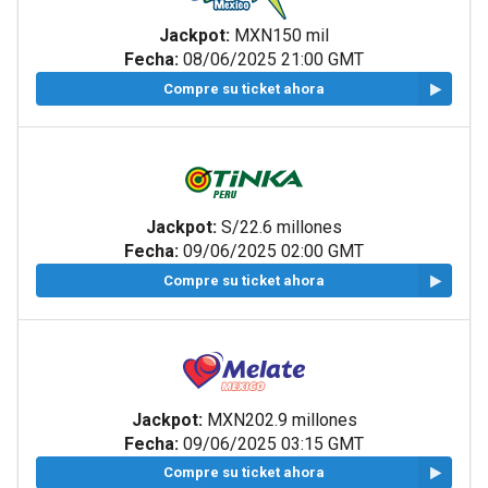
Jackpot:
MXN150 mil
Fecha:
08/06/2025 21:00 GMT
Compre su ticket ahora
Jackpot:
S/22.6 millones
Fecha:
09/06/2025 02:00 GMT
Compre su ticket ahora
Jackpot:
MXN202.9 millones
Fecha:
09/06/2025 03:15 GMT
Compre su ticket ahora