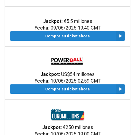
Jackpot:
€5.5 millones
Fecha:
09/06/2025 19:40 GMT
Compre su ticket ahora
Jackpot:
US$54 millones
Fecha:
10/06/2025 02:59 GMT
Compre su ticket ahora
Jackpot:
€250 millones
Fecha:
10/06/2025 19:00 GMT