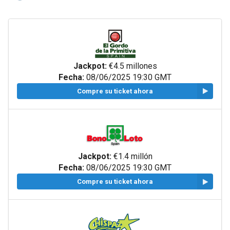
Jackpot:
€4.5 millones
Fecha:
08/06/2025 19:30 GMT
Compre su ticket ahora
Jackpot:
€1.4 millón
Fecha:
08/06/2025 19:30 GMT
Compre su ticket ahora