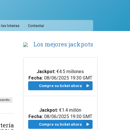
las loterias
Contactar
n
Los mejores jackpots
Jackpot:
€4.5 millones
Fecha:
08/06/2025 19:30 GMT
Compre su ticket ahora
nalotto
Jackpot:
€1.4 millón
Fecha:
08/06/2025 19:30 GMT
tería
Compre su ticket ahora