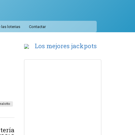
las loterias
Contactar
n
Los mejores jackpots
nalotto
tería