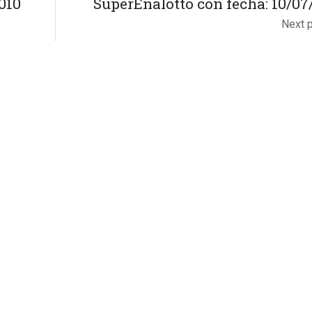
010
SuperEnalotto con fecha: 10/07
Next 