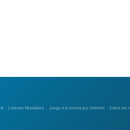
SA
Loterias Mundiales
Juega a la loteria por internet
Sobre las l