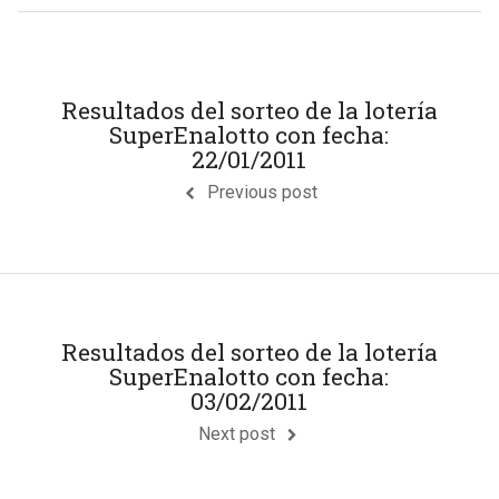
Resultados del sorteo de la lotería
SuperEnalotto con fecha:
22/01/2011
Previous post
Resultados del sorteo de la lotería
SuperEnalotto con fecha:
03/02/2011
Next post