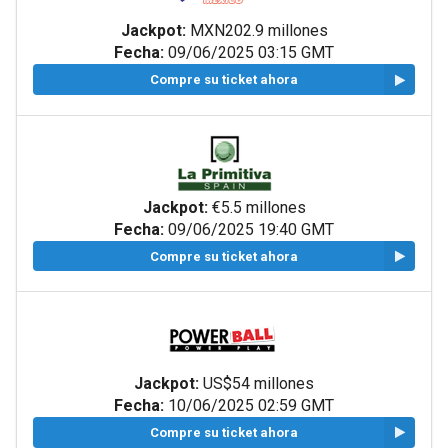
Jackpot:
MXN202.9 millones
Fecha:
09/06/2025 03:15 GMT
Compre su ticket ahora
Jackpot:
€5.5 millones
Fecha:
09/06/2025 19:40 GMT
Compre su ticket ahora
Jackpot:
US$54 millones
Fecha:
10/06/2025 02:59 GMT
Compre su ticket ahora