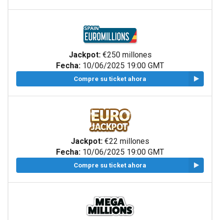
Jackpot:
€250 millones
Fecha:
10/06/2025 19:00 GMT
Compre su ticket ahora
Jackpot:
€22 millones
Fecha:
10/06/2025 19:00 GMT
Compre su ticket ahora