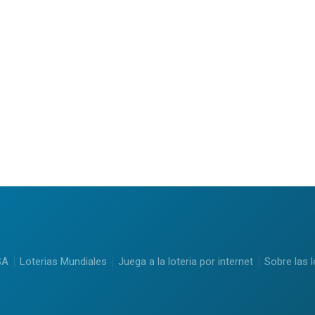
SA
Loterias Mundiales
Juega a la loteria por internet
Sobre las l