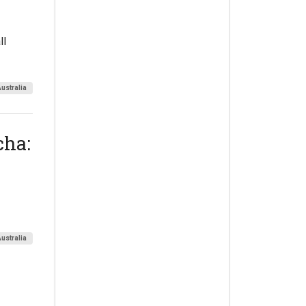
ll
ustralia
cha:
ustralia