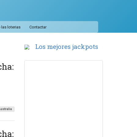
las loterias
Contactar
Los mejores jackpots
cha:
ustralia
cha: