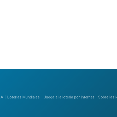
SA
Loterias Mundiales
Juega a la loteria por internet
Sobre las l