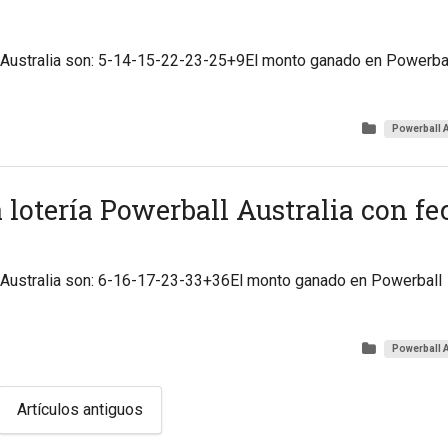
 Australia son: 5-14-15-22-23-25+9El monto ganado en Powerba
Powerball A
a lotería Powerball Australia con fe
 Australia son: 6-16-17-23-33+36El monto ganado en Powerball
Powerball A
Navegación
Artículos antiguos
de