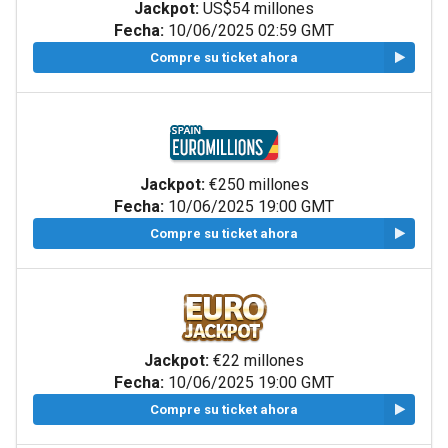
Jackpot:
US$54 millones
Fecha:
10/06/2025 02:59 GMT
Compre su ticket ahora
Jackpot:
€250 millones
Fecha:
10/06/2025 19:00 GMT
Compre su ticket ahora
Jackpot:
€22 millones
Fecha:
10/06/2025 19:00 GMT
Compre su ticket ahora