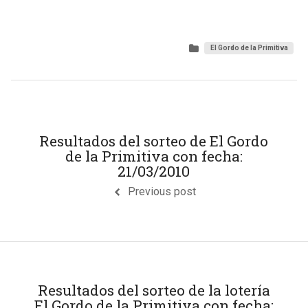
El Gordo de la Primitiva
Resultados del sorteo de El Gordo
de la Primitiva con fecha:
21/03/2010
Previous post
Resultados del sorteo de la lotería
El Gordo de la Primitiva con fecha: