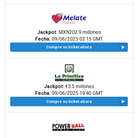
Jackpot:
MXN202.9 millones
Fecha:
09/06/2025 03:15 GMT
Compre su ticket ahora
Jackpot:
€5.5 millones
Fecha:
09/06/2025 19:40 GMT
Compre su ticket ahora