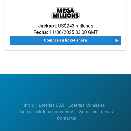
Jackpot:
US$243 millones
Fecha:
11/06/2025 03:00 GMT
Compre su ticket ahora
Inicio
Loterias USA
Loterias Mundiales
Juega a la loteria por internet
Sobre las loterias
Contactar