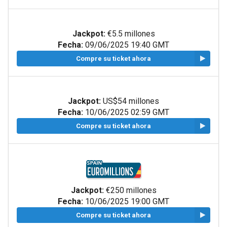
Jackpot:
€5.5 millones
Fecha:
09/06/2025 19:40 GMT
Compre su ticket ahora
Jackpot:
US$54 millones
Fecha:
10/06/2025 02:59 GMT
Compre su ticket ahora
Jackpot:
€250 millones
Fecha:
10/06/2025 19:00 GMT
Compre su ticket ahora