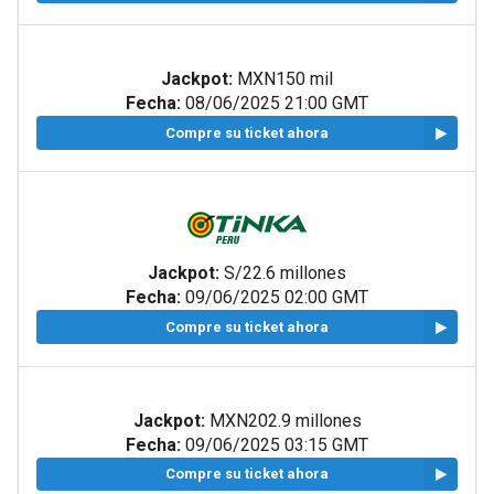
Jackpot:
MXN150 mil
Fecha:
08/06/2025 21:00 GMT
Compre su ticket ahora
Jackpot:
S/22.6 millones
Fecha:
09/06/2025 02:00 GMT
Compre su ticket ahora
Jackpot:
MXN202.9 millones
Fecha:
09/06/2025 03:15 GMT
Compre su ticket ahora