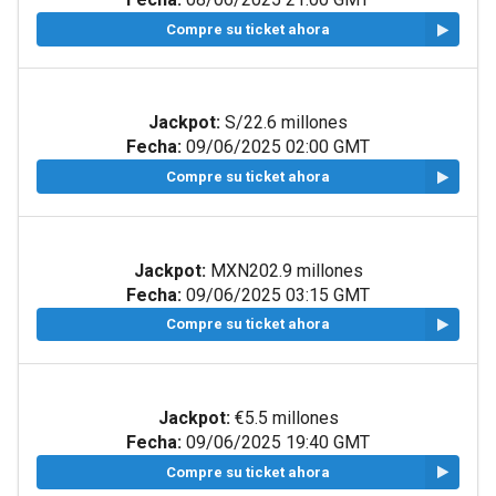
Compre su ticket ahora
Jackpot:
S/22.6 millones
Fecha:
09/06/2025 02:00 GMT
Compre su ticket ahora
Jackpot:
MXN202.9 millones
Fecha:
09/06/2025 03:15 GMT
Compre su ticket ahora
Jackpot:
€5.5 millones
Fecha:
09/06/2025 19:40 GMT
Compre su ticket ahora