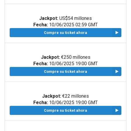
Jackpot:
US$54 millones
Fecha:
10/06/2025 02:59 GMT
Compre su ticket ahora
Jackpot:
€250 millones
Fecha:
10/06/2025 19:00 GMT
Compre su ticket ahora
Jackpot:
€22 millones
Fecha:
10/06/2025 19:00 GMT
Compre su ticket ahora