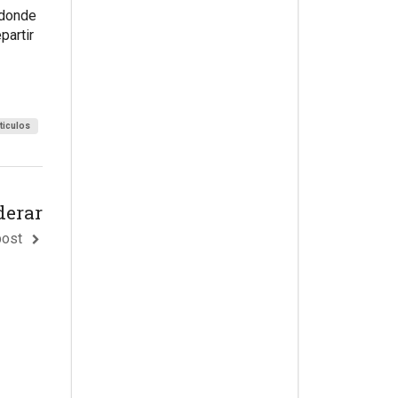
 donde
partir
ticulos
derar
post