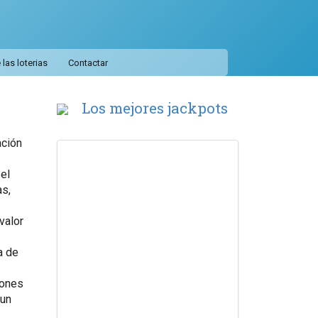
las loterias
Contactar
Los mejores jackpots
ación
el
as,
valor
a de
iones
 un