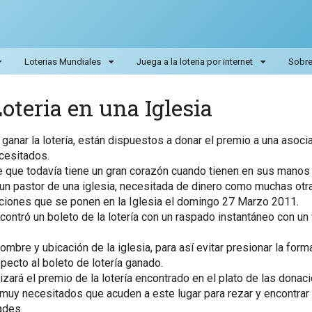
Loterias Mundiales
Juega a la loteria por internet
Sobre 
oteria en una Iglesia
anar la lotería, están dispuestos a donar el premio a una asoci
cesitados.
 que todavía tiene un gran corazón cuando tienen en sus manos 
 un pastor de una iglesia, necesitada de dinero como muchas otr
aciones que se ponen en la Iglesia el domingo 27 Marzo 2011.
ontró un boleto de la lotería con un raspado instantáneo con un 
nombre y ubicación de la iglesia, para así evitar presionar la form
pecto al boleto de lotería ganado.
izará el premio de la lotería encontrado en el plato de las donac
s muy necesitados que acuden a este lugar para rezar y encontrar
ades.