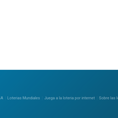
SA
Loterias Mundiales
Juega a la loteria por internet
Sobre las l